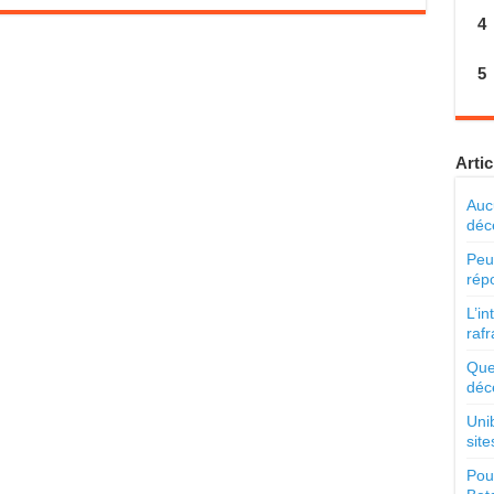
4
5
Artic
Auc
déc
Peu
répo
L’in
rafr
Que
déc
Unib
site
Pour