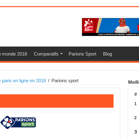
u monde 2018
Comparatifs
Parions Sport
Blog
 paris en ligne en 2018
/
Parions sport
Meill
#
1
2
3