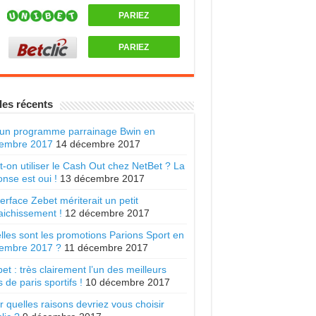
PARIEZ
PARIEZ
les récents
un programme parrainage Bwin en
embre 2017
14 décembre 2017
t-on utiliser le Cash Out chez NetBet ? La
nse est oui !
13 décembre 2017
terface Zebet mériterait un petit
aichissement !
12 décembre 2017
lles sont les promotions Parions Sport en
embre 2017 ?
11 décembre 2017
et : très clairement l’un des meilleurs
s de paris sportifs !
10 décembre 2017
 quelles raisons devriez vous choisir