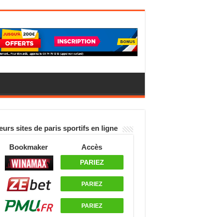
eurs sites de paris sportifs en ligne
Bookmaker
Accès
PARIEZ
PARIEZ
PARIEZ