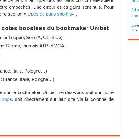
ype de pari: il faut que tous les paris du combiné soient
Betc
être empochés. Une erreur et les gains sont nuls. Pour
24 
otre section «
types de paris sportifs
« .
che
Liv
s cotes boostées du bookmaker Unibet
?
7
mier League, Série A, C1 et C3)
d Garros, tournois ATP et WTA)
)
nce, Italie, Pologne…)
France, Italie, Pologne…)
e sur le bookmaker Unibet, rendez-vous soit sur notre
urope
, soit directement sur leur site via la colonne de