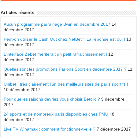
Articles récents
Aucun programme parrainage Bwin en décembre 2017
14
décembre 2017
Peut-on utiliser le Cash Out chez NetBet ? La réponse est oui !
13
décembre 2017
L’interface Zebet mériterait un petit rafraichissement !
12
décembre 2017
Quelles sont les promotions Parions Sport en décembre 2017 ?
11
décembre 2017
Unibet : très clairement l’un des meilleurs sites de paris sportifs !
10 décembre 2017
Pour quelles raisons devriez vous choisir Betclic ?
9 décembre
2017
24 sports et de nombreux paris disponibles chez PMU !
8
décembre 2017
Live TV Winamax : comment fonctionne-t-elle ?
7 décembre 2017