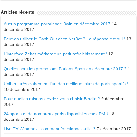
Articles récents
Aucun programme parrainage Bwin en décembre 2017
14
décembre 2017
Peut-on utiliser le Cash Out chez NetBet ? La réponse est oui !
13
décembre 2017
L’interface Zebet mériterait un petit rafraichissement !
12
décembre 2017
Quelles sont les promotions Parions Sport en décembre 2017 ?
11
décembre 2017
Unibet : très clairement l’un des meilleurs sites de paris sportifs !
10 décembre 2017
Pour quelles raisons devriez vous choisir Betclic ?
9 décembre
2017
24 sports et de nombreux paris disponibles chez PMU !
8
décembre 2017
Live TV Winamax : comment fonctionne-t-elle ?
7 décembre 2017