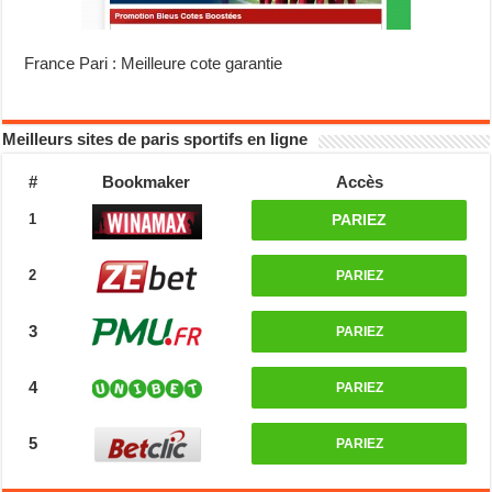
France Pari : Meilleure cote garantie
Meilleurs sites de paris sportifs en ligne
#
Bookmaker
Accès
1
PARIEZ
2
PARIEZ
3
PARIEZ
4
PARIEZ
5
PARIEZ