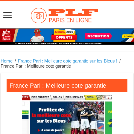
Home
/
France Pari : Meilleure cote garantie sur les Bleus !
/
France Pari : Meilleure cote garantie
France Pari : Meilleure cote garantie