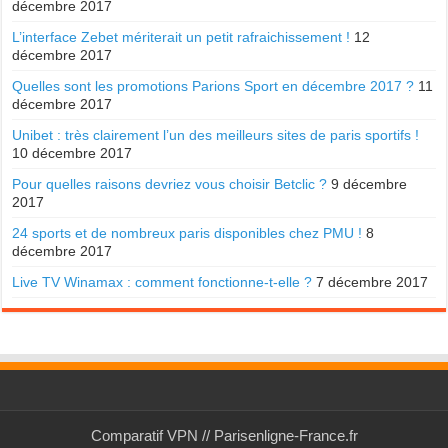
décembre 2017
L’interface Zebet mériterait un petit rafraichissement !
12
décembre 2017
Quelles sont les promotions Parions Sport en décembre 2017 ?
11
décembre 2017
Unibet : très clairement l’un des meilleurs sites de paris sportifs !
10 décembre 2017
Pour quelles raisons devriez vous choisir Betclic ?
9 décembre
2017
24 sports et de nombreux paris disponibles chez PMU !
8
décembre 2017
Live TV Winamax : comment fonctionne-t-elle ?
7 décembre 2017
Comparatif VPN
//
Parisenligne-France.fr