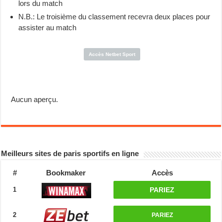
lors du match
N.B.: Le troisième du classement recevra deux places pour
assister au match
Accès Netbet Sport
Aucun aperçu.
Meilleurs sites de paris sportifs en ligne
#
Bookmaker
Accès
1
PARIEZ
2
PARIEZ