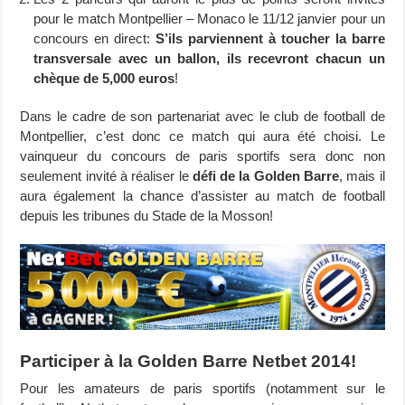
pour le match Montpellier – Monaco le 11/12 janvier pour un
concours en direct:
S’ils parviennent à toucher la barre
transversale avec un ballon, ils recevront chacun un
chèque de 5,000 euros
!
Dans le cadre de son partenariat avec le club de football de
Montpellier, c’est donc ce match qui aura été choisi. Le
vainqueur du concours de paris sportifs sera donc non
seulement invité à réaliser le
défi de la Golden Barre
, mais il
aura également la chance d’assister au match de football
depuis les tribunes du Stade de la Mosson!
Participer à la Golden Barre Netbet 2014!
Pour les amateurs de paris sportifs (notamment sur le