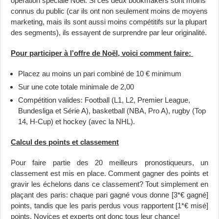
opération spéciale Noël. Si ces deux bookmakers sont moins
connus du public (car ils ont non seulement moins de moyens
marketing, mais ils sont aussi moins compétitifs sur la plupart
des segments), ils essayent de surprendre par leur originalité.
Pour participer à l’offre de Noël, voici comment faire:
Placez au moins un pari combiné de 10 € minimum
Sur une cote totale minimale de 2,00
Compétition valides: Football (L1, L2, Premier League,
Bundesliga et Série A), basketball (NBA, Pro A), rugby (Top
14, H-Cup) et hockey (avec la NHL).
Calcul des points et classement
Pour faire partie des 20 meilleurs pronostiqueurs, un
classement est mis en place. Comment gagner des points et
gravir les échelons dans ce classement? Tout simplement en
plaçant des paris: chaque pari gagné vous donne [3*€ gagné]
points, tandis que les paris perdus vous rapportent [1*€ misé]
points. Novices et experts ont donc tous leur chance!