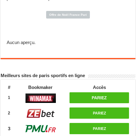
Offre de Noël France Pari
Aucun aperçu.
Meilleurs sites de paris sportifs en ligne
#
Bookmaker
Accès
1
PARIEZ
2
PARIEZ
3
PARIEZ