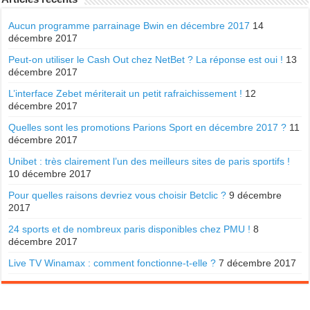
Aucun programme parrainage Bwin en décembre 2017
14
décembre 2017
Peut-on utiliser le Cash Out chez NetBet ? La réponse est oui !
13
décembre 2017
L’interface Zebet mériterait un petit rafraichissement !
12
décembre 2017
Quelles sont les promotions Parions Sport en décembre 2017 ?
11
décembre 2017
Unibet : très clairement l’un des meilleurs sites de paris sportifs !
10 décembre 2017
Pour quelles raisons devriez vous choisir Betclic ?
9 décembre
2017
24 sports et de nombreux paris disponibles chez PMU !
8
décembre 2017
Live TV Winamax : comment fonctionne-t-elle ?
7 décembre 2017