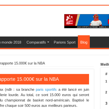
u monde 2018
Comparatifs
Parions Sport
Blog
apporte 15.000€ sur la NBA
Meill
#
pporte 15.000€ sur la NBA
1
ax (ndlr : sa branche
paris sportifs
a été lancé en juin
2
tillerie lourde. Au total, ce sont 15.000 euros qui seront
 du championnat de basket nord-américain. Baptisé le
3
re chaque soir 500 euros aux meilleurs parieurs.