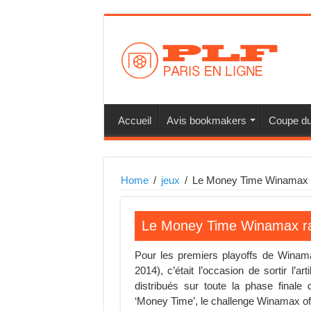
Accueil
Avis bookmakers
Coupe d
Home
/
jeux
/
Le Money Time Winamax r
Le Money Time Winamax ra
Pour les premiers playoffs de Winam
2014), c’était l’occasion de sortir l’ar
distribués sur toute la phase finale
‘Money Time’, le challenge Winamax off