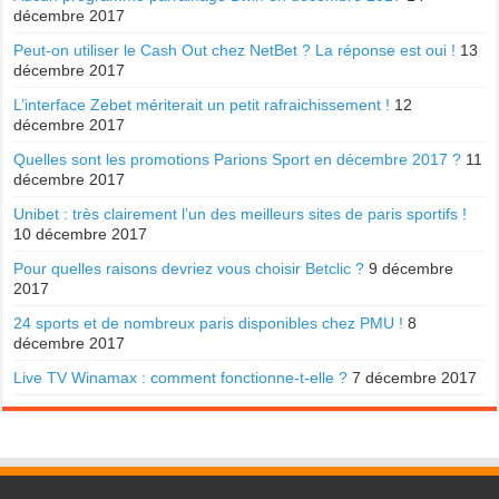
décembre 2017
Peut-on utiliser le Cash Out chez NetBet ? La réponse est oui !
13
décembre 2017
L’interface Zebet mériterait un petit rafraichissement !
12
décembre 2017
Quelles sont les promotions Parions Sport en décembre 2017 ?
11
décembre 2017
Unibet : très clairement l’un des meilleurs sites de paris sportifs !
10 décembre 2017
Pour quelles raisons devriez vous choisir Betclic ?
9 décembre
2017
24 sports et de nombreux paris disponibles chez PMU !
8
décembre 2017
Live TV Winamax : comment fonctionne-t-elle ?
7 décembre 2017