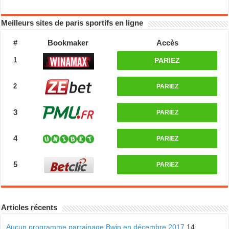
Meilleurs sites de paris sportifs en ligne
#
Bookmaker
Accès
1
PARIEZ
2
PARIEZ
3
PARIEZ
4
PARIEZ
5
PARIEZ
Articles récents
Aucun programme parrainage Bwin en décembre 2017
14