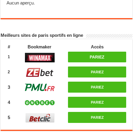
Aucun aperçu.
Meilleurs sites de paris sportifs en ligne
#
Bookmaker
Accès
1
PARIEZ
2
PARIEZ
3
PARIEZ
4
PARIEZ
5
PARIEZ