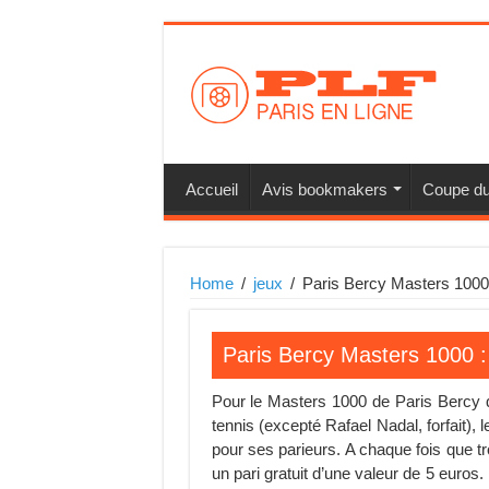
Accueil
Avis bookmakers
Coupe d
Home
/
jeux
/
Paris Bercy Masters 1000 :
Paris Bercy Masters 1000 : 
Pour le Masters 1000 de Paris Bercy qu
tennis (excepté Rafael Nadal, forfait), l
pour ses parieurs. A chaque fois que tr
un pari gratuit d’une valeur de 5 euros