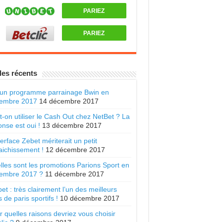
PARIEZ
PARIEZ
les récents
un programme parrainage Bwin en
embre 2017
14 décembre 2017
t-on utiliser le Cash Out chez NetBet ? La
nse est oui !
13 décembre 2017
terface Zebet mériterait un petit
aichissement !
12 décembre 2017
lles sont les promotions Parions Sport en
embre 2017 ?
11 décembre 2017
et : très clairement l’un des meilleurs
s de paris sportifs !
10 décembre 2017
 quelles raisons devriez vous choisir