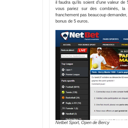
il faudra qu’ils soient d’une valeur d
vous pariez sur des combinés, la c
franchement pas beaucoup demander, d’a
bonus de 5 euros.
Netbet Sport, Open de Bercy