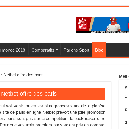
u monde 2018
Comparatifs
Parions Sport
Blog
 Netbet offre des paris
Meill
#
Netbet offre des paris
1
i voit venir toutes les plus grandes stars de la planète
2
e site de paris en ligne Netbet prévoit une jolie promotion
ois paris sont pris sur la compétition, le bookmaker offre
3
. Pour que vos trois premiers paris soient pris en compte,