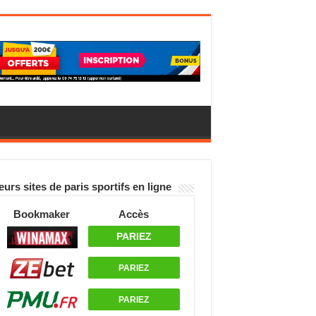
eurs sites de paris sportifs en ligne
Bookmaker
Accès
PARIEZ
PARIEZ
PARIEZ