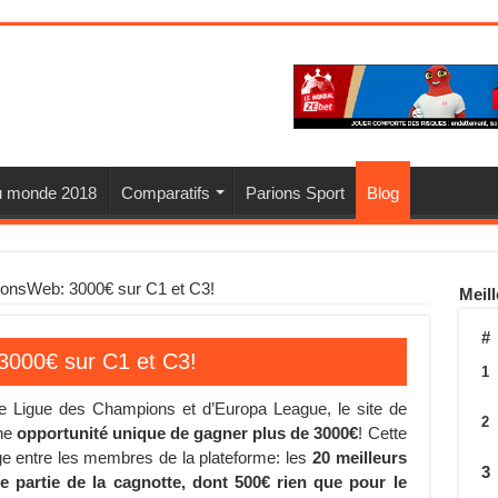
u monde 2018
Comparatifs
Parions Sport
Blog
rionsWeb: 3000€ sur C1 et C3!
Meill
#
 3000€ sur C1 et C3!
1
 de Ligue des Champions et d’Europa League, le site de
2
une
opportunité unique de gagner plus de 3000€
! Cette
ge entre les membres de la plateforme: les
20 meilleurs
3
e partie de la cagnotte, dont 500€ rien que pour le