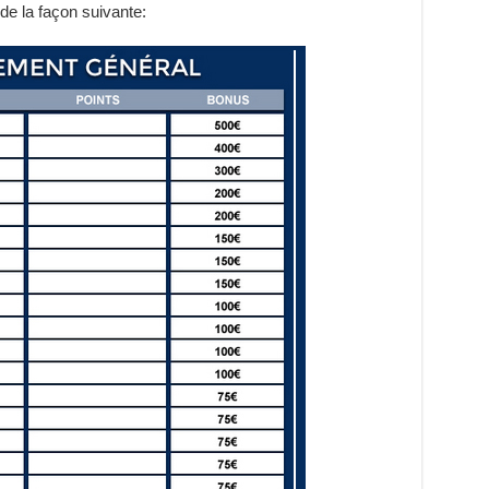
de la façon suivante: