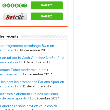
PARIEZ
PARIEZ
les récents
un programme parrainage Bwin en
embre 2017
14 décembre 2017
t-on utiliser le Cash Out chez NetBet ? La
nse est oui !
13 décembre 2017
terface Zebet mériterait un petit
aichissement !
12 décembre 2017
lles sont les promotions Parions Sport en
embre 2017 ?
11 décembre 2017
et : très clairement l’un des meilleurs
s de paris sportifs !
10 décembre 2017
 quelles raisons devriez vous choisir