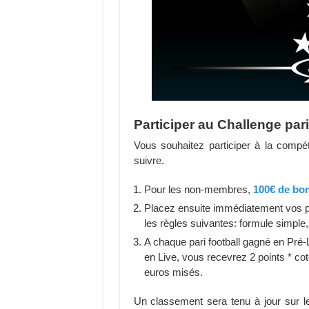
Participer au Challenge par
Vous souhaitez participer à la compét
suivre.
Pour les non-membres,
100€ de bon
Placez ensuite immédiatement vos pa
les règles suivantes: formule simple,
A chaque pari football gagné en Pré-L
en Live, vous recevrez 2 points * cot
euros misés.
Un classement sera tenu à jour sur le