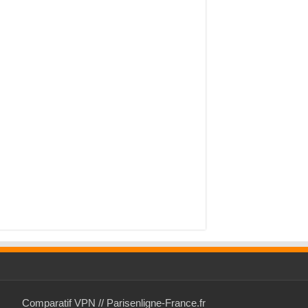
Comparatif VPN
//
Parisenligne-France.fr