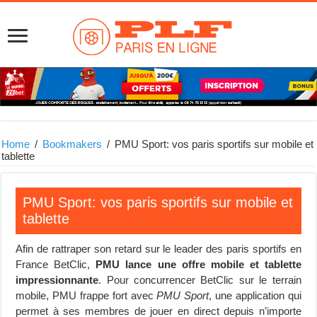
Home
/
Bookmakers
/
PMU Sport: vos paris sportifs sur mobile et
tablette
PMU Sport: vos paris sportifs sur mobile et
tablette
Afin de rattraper son retard sur le leader des paris sportifs en
France BetClic,
PMU lance une offre mobile et tablette
impressionnante
. Pour concurrencer BetClic sur le terrain
mobile, PMU frappe fort avec
PMU Sport
, une application qui
permet à ses membres de jouer en direct depuis n’importe