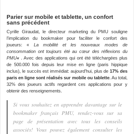
Parier sur mobile et tablette, un confort
sans précédent
Cyrille Giraudat, le directeur marketing du PMU souligne
l’implication du bookmaker pour faciliter le confort des
joueurs: «
La mobilité et les nouveaux modes de
consommation ont toujours été au cœur des réflexions du
PMU
«
. Avec des applications qui ont été téléchargées plus
de 500.000 fois depuis leur mise en ligne (paris hippique
inclus), le succès est immédiat: aujourd’hui, plus de
17% des
paris en ligne sont réalisés sur mobile ou tablette
. Au total,
32% des joueurs actifs regardent ces applications pour y
obtenir des renseignements.
Si vous souhaitez en apprendre davantage sur le
bookmaker français PMU, rendez-vous sur sa
page de présentation avec tous les conseils
associés! Vous pouvez également consulter les