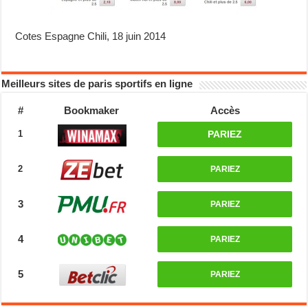
Cotes Espagne Chili, 18 juin 2014
Meilleurs sites de paris sportifs en ligne
#
Bookmaker
Accès
1
PARIEZ
2
PARIEZ
3
PARIEZ
4
PARIEZ
5
PARIEZ