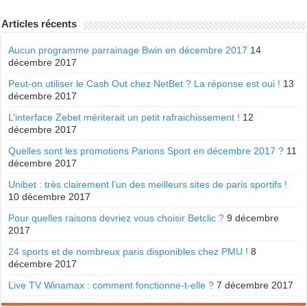
Articles récents
Aucun programme parrainage Bwin en décembre 2017
14
décembre 2017
Peut-on utiliser le Cash Out chez NetBet ? La réponse est oui !
13
décembre 2017
L’interface Zebet mériterait un petit rafraichissement !
12
décembre 2017
Quelles sont les promotions Parions Sport en décembre 2017 ?
11
décembre 2017
Unibet : très clairement l’un des meilleurs sites de paris sportifs !
10 décembre 2017
Pour quelles raisons devriez vous choisir Betclic ?
9 décembre
2017
24 sports et de nombreux paris disponibles chez PMU !
8
décembre 2017
Live TV Winamax : comment fonctionne-t-elle ?
7 décembre 2017