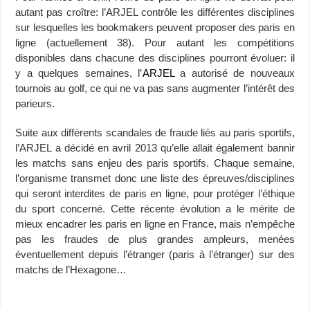
autant pas croître: l’ARJEL contrôle les différentes disciplines
sur lesquelles les bookmakers peuvent proposer des paris en
ligne (actuellement 38). Pour autant les compétitions
disponibles dans chacune des disciplines pourront évoluer: il
y a quelques semaines, l’
ARJEL
a autorisé de nouveaux
tournois au golf, ce qui ne va pas sans augmenter l’intérêt des
parieurs.
Suite aux différents scandales de fraude liés au paris sportifs,
l’ARJEL a décidé en avril 2013 qu’elle allait également bannir
les matchs sans enjeu des paris sportifs. Chaque semaine,
l’organisme transmet donc une liste des épreuves/disciplines
qui seront interdites de paris en ligne, pour protéger l’éthique
du sport concerné. Cette récente évolution a le mérite de
mieux encadrer les paris en ligne en France, mais n’empêche
pas les fraudes de plus grandes ampleurs, menées
éventuellement depuis l’étranger (paris à l’étranger) sur des
matchs de l’Hexagone…