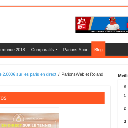
u monde 2018
Comparatifs
Parions Sport
Blog
2.000€ sur les paris en direct
/
ParionsWeb et Roland
Meill
#
1
ros
2
3