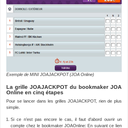
Exemple de MINI JOAJACKPOT (JOA Online)
La grille JOAJACKPOT du bookmaker JOA
Online en cinq étapes
Pour se lancer dans les grilles JOAJACKPOT, rien de plus
simple.
Si ce n’est pas encore le cas, il faut d’abord ouvrir un
compte chez le bookmaker JOAOnline: En suivant ce lien