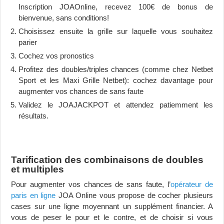
Inscription JOAOnline, recevez 100€ de bonus de
bienvenue, sans conditions!
Choisissez ensuite la grille sur laquelle vous souhaitez
parier
Cochez vos pronostics
Profitez des doubles/triples chances (comme chez Netbet
Sport et les Maxi Grille Netbet): cochez davantage pour
augmenter vos chances de sans faute
Validez le JOAJACKPOT et attendez patiemment les
résultats.
Tarification des combinaisons de doubles
et multiples
Pour augmenter vos chances de sans faute, l’
opérateur de
paris en ligne
JOA Online vous propose de cocher plusieurs
cases sur une ligne moyennant un supplément financier. A
vous de peser le pour et le contre, et de choisir si vous