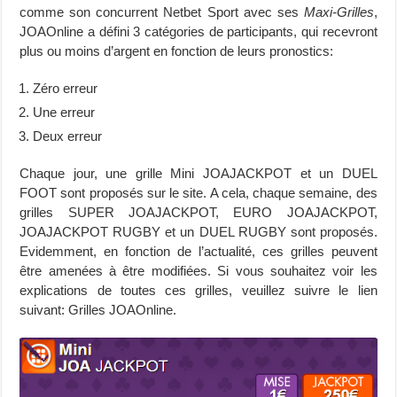
comme son concurrent Netbet Sport avec ses
Maxi-Grilles
,
JOAOnline a défini 3 catégories de participants, qui recevront
plus ou moins d’argent en fonction de leurs pronostics:
Zéro erreur
Une erreur
Deux erreur
Chaque jour, une grille Mini JOAJACKPOT et un DUEL
FOOT sont proposés sur le site. A cela, chaque semaine, des
grilles SUPER JOAJACKPOT, EURO JOAJACKPOT,
JOAJACKPOT RUGBY et un DUEL RUGBY sont proposés.
Evidemment, en fonction de l’actualité, ces grilles peuvent
être amenées à être modifiées. Si vous souhaitez voir les
explications de toutes ces grilles, veuillez suivre le lien
suivant: Grilles JOAOnline.