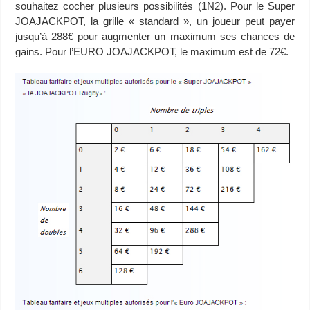
souhaitez cocher plusieurs possibilités (1N2). Pour le Super
JOAJACKPOT, la grille « standard », un joueur peut payer
jusqu’à 288€ pour augmenter un maximum ses chances de
gains. Pour l’EURO JOAJACKPOT, le maximum est de 72€.