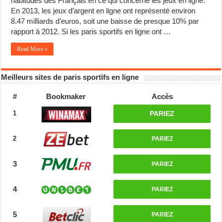
habitudes des Français en ce qui concerne les jeux en ligne.
En 2013, les jeux d’argent en ligne ont représenté environ
8.47 milliards d’euros, soit une baisse de presque 10% par
rapport à 2012. Si les paris sportifs en ligne ont …
Read More »
Meilleurs sites de paris sportifs en ligne
#
Bookmaker
Accès
1
PARIEZ
2
PARIEZ
3
PARIEZ
4
PARIEZ
5
PARIEZ