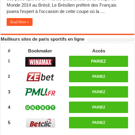
Monde 2014 au Brésil. Le Brésilien préféré des Français
jouera l’expert à l’occasion de cette coupe où la …
Read More »
Meilleurs sites de paris sportifs en ligne
#
Bookmaker
Accès
1
PARIEZ
2
PARIEZ
3
PARIEZ
4
PARIEZ
5
PARIEZ