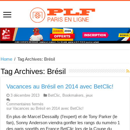
Home
/
Tag Archives: Brésil
Tag Archives:
Brésil
Vacances au Brésil en 2014 avec BetClic!
3 décembre 2013
BetClic
,
Bookmakers
,
jeux
Commentaires fermés
sur Vacances au Brésil en 2014 avec BetClic!
En plus de Marcel Dessailly (l’expert) et de Tony Parker (le
fan), Sonny Anderson viendra gonfler les rangs du numéro 1
des paris sportifs en France BetClic lors de la Coupe du