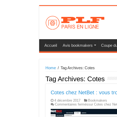
Accueil
Avis bookmakers
Coupe d
Home
/
Tag Archives: Cotes
Tag Archives:
Cotes
Cotes chez NetBet : vous tro
4 décembre 2017
Bookmakers
Commentaires fermés
sur Cotes chez Net