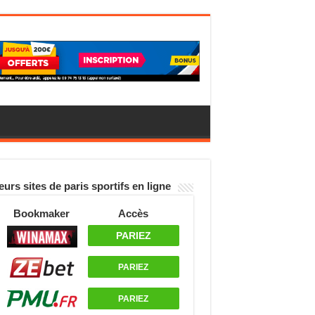
eurs sites de paris sportifs en ligne
Bookmaker
Accès
PARIEZ
PARIEZ
PARIEZ