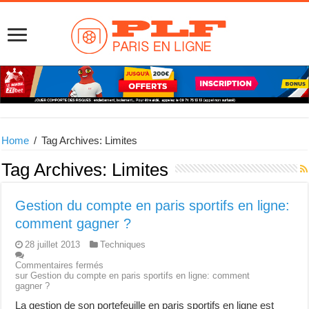
Home
/
Tag Archives: Limites
Tag Archives:
Limites
Gestion du compte en paris sportifs en ligne:
comment gagner ?
28 juillet 2013
Techniques
Commentaires fermés
sur Gestion du compte en paris sportifs en ligne: comment
gagner ?
La gestion de son portefeuille en paris sportifs en ligne est