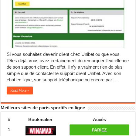
Si vous souhaitez devenir client chez Unibet ou que vous
l’êtes déjà, vous avez certainement du remarquer l’excellence
de son support client. En effet, il n’y a vraiment rien de plus
simple que de contacter le support client Unibet. Avec son
chat en ligne, son support téléphonique ou encore par …
Read More »
Meilleurs sites de paris sportifs en ligne
#
Bookmaker
Accès
1
PARIEZ