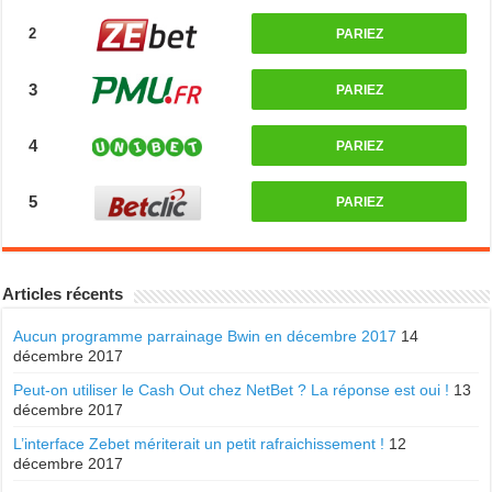
2
PARIEZ
3
PARIEZ
4
PARIEZ
5
PARIEZ
Articles récents
Aucun programme parrainage Bwin en décembre 2017
14
décembre 2017
Peut-on utiliser le Cash Out chez NetBet ? La réponse est oui !
13
décembre 2017
L’interface Zebet mériterait un petit rafraichissement !
12
décembre 2017