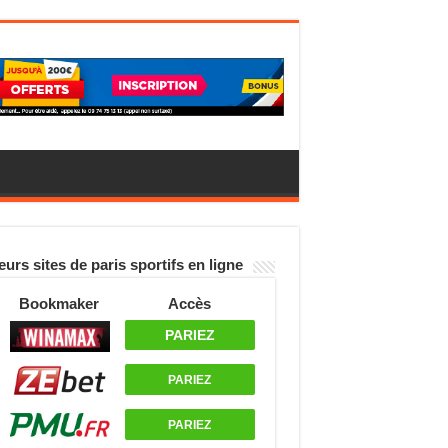
eurs sites de paris sportifs en ligne
Bookmaker
Accès
PARIEZ
PARIEZ
PARIEZ