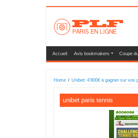
Accueil
Avis bookmakers
Coupe d
Home
/
Unibet: 4'800€ à gagner sur vos p
unibet paris tennis