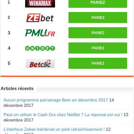
1
PARIEZ
2
PARIEZ
3
PARIEZ
4
PARIEZ
5
PARIEZ
Articles récents
Aucun programme parrainage Bwin en décembre 2017
14
décembre 2017
Peut-on utiliser le Cash Out chez NetBet ? La réponse est oui !
13
décembre 2017
L’interface Zebet mériterait un petit rafraichissement !
12