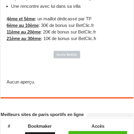
Une rencontre avec lui dans sa villa
4ème et 5ème
: un maillot dédicassé par TP
6ème au 10ème
: 30€ de bonus sur BetClic.fr
11ème au 20ème
: 20€ de bonus sur BetClic.fr
21ème au 30ème
: 10€ de bonus sur BetClic.fr
Accès BetClic
Aucun aperçu.
Meilleurs sites de paris sportifs en ligne
#
Bookmaker
Accès