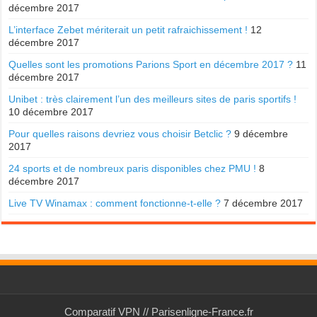
décembre 2017
L’interface Zebet mériterait un petit rafraichissement !
12
décembre 2017
Quelles sont les promotions Parions Sport en décembre 2017 ?
11
décembre 2017
Unibet : très clairement l’un des meilleurs sites de paris sportifs !
10 décembre 2017
Pour quelles raisons devriez vous choisir Betclic ?
9 décembre
2017
24 sports et de nombreux paris disponibles chez PMU !
8
décembre 2017
Live TV Winamax : comment fonctionne-t-elle ?
7 décembre 2017
Comparatif VPN
//
Parisenligne-France.fr