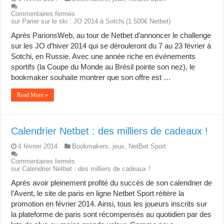
Commentaires fermés
sur Parier sur le ski : JO 2014 à Sotchi (1.500€ Netbet)
Après ParionsWeb, au tour de Netbet d’annoncer le challenge
sur les JO d’hiver 2014 qui se dérouleront du 7 au 23 février à
Sotchi, en Russie. Avec une année riche en événements
sportifs (la Coupe du Monde au Brésil pointe son nez), le
bookmaker souhaite montrer que son offre est …
Read More »
Calendrier Netbet : des milliers de cadeaux !
4 février 2014
Bookmakers
,
jeux
,
NetBet Sport
Commentaires fermés
sur Calendrier Netbet : des milliers de cadeaux !
Après avoir pleinement profité du succès de son calendrier de
l’Avent, le site de paris en ligne Netbet Sport réitère la
promotion en février 2014. Ainsi, tous les joueurs inscrits sur
la plateforme de paris sont récompensés au quotidien par des