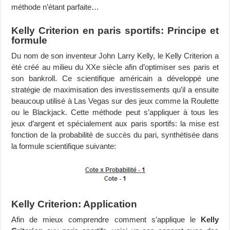
méthode n’étant parfaite…
Kelly Criterion en paris sportifs: Principe et
formule
Du nom de son inventeur John Larry Kelly, le Kelly Criterion a
été créé au milieu du XXe siècle afin d’optimiser ses paris et
son bankroll. Ce scientifique américain a développé une
stratégie de maximisation des investissements qu’il a ensuite
beaucoup utilisé à Las Vegas sur des jeux comme la Roulette
ou le Blackjack. Cette méthode peut s’appliquer à tous les
jeux d’argent et spécialement aux paris sportifs: la mise est
fonction de la probabilité de succès du pari, synthétisée dans
la formule scientifique suivante:
Kelly Criterion: Application
Afin de mieux comprendre comment s’applique le
Kelly