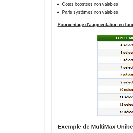
Cotes boostées non valables
Paris systèmes non valables
Pourcentage d’augmentation en fonc
Exemple de MultiMax Unibet 