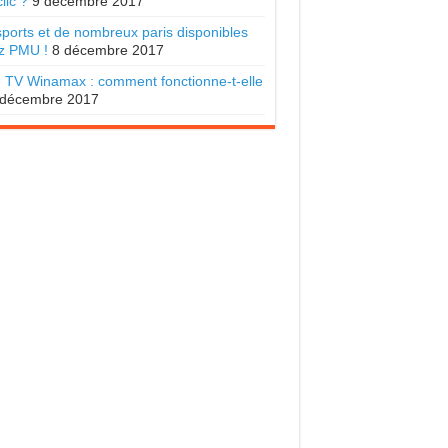
lic ?
9 décembre 2017
sports et de nombreux paris disponibles
z PMU !
8 décembre 2017
e TV Winamax : comment fonctionne-t-elle
 décembre 2017