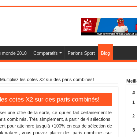
u monde 2018
Comparatifs
Parions Sport
Blog
Multipliez les cotes X2 sur des paris combinés!
Meill
#
 les cotes X2 sur des paris combinés!
1
r une offre de la sorte, ce qui en fait certainement le
2
aris combinés. Très simplement, à partir de 4 sélections,
nt pour atteindre jusqu’à +100% en cas de sélection de
3
ookmakers, vous pouvez placer des paris combinés sur