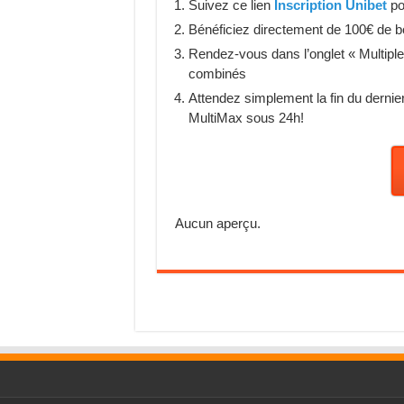
Suivez ce lien
Inscription Unibet
pou
Bénéficiez directement de 100€ de 
Rendez-vous dans l’onglet « Multiple
combinés
Attendez simplement la fin du dernie
MultiMax sous 24h!
Aucun aperçu.