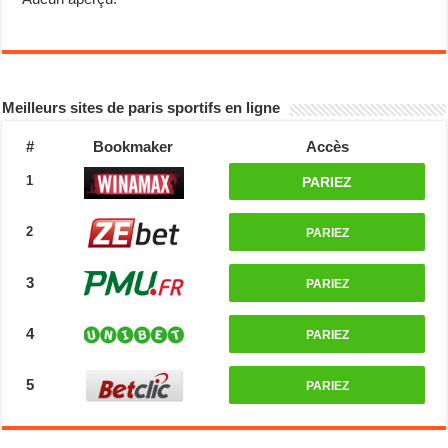
Meilleurs sites de paris sportifs en ligne
#
Bookmaker
Accès
1
PARIEZ
2
PARIEZ
3
PARIEZ
4
PARIEZ
5
PARIEZ