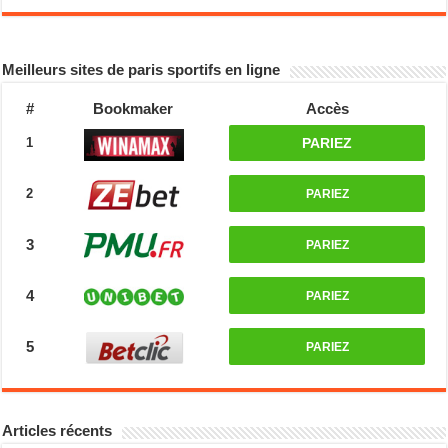
Meilleurs sites de paris sportifs en ligne
#
Bookmaker
Accès
1
PARIEZ
2
PARIEZ
3
PARIEZ
4
PARIEZ
5
PARIEZ
Articles récents