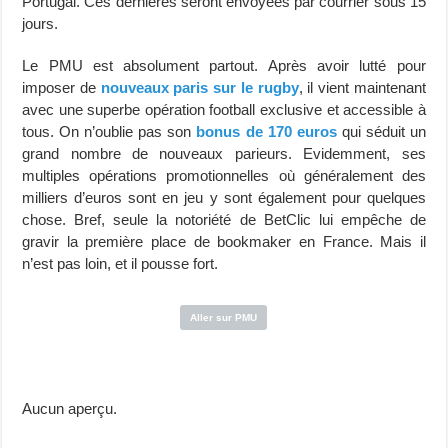
Portugal. Ces dernières seront envoyées par courrier sous 15
jours.
Le PMU est absolument partout. Après avoir lutté pour
imposer de
nouveaux paris sur le rugby
, il vient maintenant
avec une superbe opération football exclusive et accessible à
tous. On n’oublie pas son
bonus de 170 euros
qui séduit un
grand nombre de nouveaux parieurs. Evidemment, ses
multiples opérations promotionnelles où généralement des
milliers d’euros sont en jeu y sont également pour quelques
chose. Bref, seule la notoriété de BetClic lui empêche de
gravir la première place de bookmaker en France. Mais il
n’est pas loin, et il pousse fort.
Aller sur PMU
Aucun aperçu.