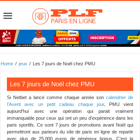
Home
/
jeux
/
Les 7 jours de Noël chez PMU
Les 7 jours de Noël chez PMU
Si Netbet a lancé comme chaque année son
calendrier de
l’Avent avec un petit cadeau chaque jour
, PMU vient
aujourd’hui avec une opération qui parait vraiment
immanquable pour ceux qui ont un peu d’expérience dans les
paris sportifs. Ce sont 7 jours de promotions avant Noël qui
permettront aux parieurs du site de paris en ligne de repartir
avec plus de 25.000 euros de généreux bonus. C’est la