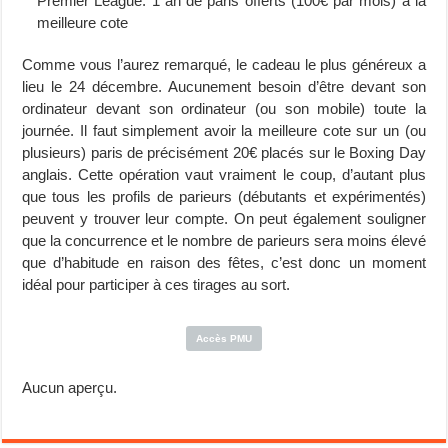
Premier League. 1 an de paris offerts (100€ par mois) à la
meilleure cote
Comme vous l’aurez remarqué, le cadeau le plus généreux a
lieu le 24 décembre. Aucunement besoin d’être devant son
ordinateur devant son ordinateur (ou son mobile) toute la
journée. Il faut simplement avoir la meilleure cote sur un (ou
plusieurs) paris de précisément 20€ placés sur le Boxing Day
anglais. Cette opération vaut vraiment le coup, d’autant plus
que tous les profils de parieurs (débutants et expérimentés)
peuvent y trouver leur compte. On peut également souligner
que la concurrence et le nombre de parieurs sera moins élevé
que d’habitude en raison des fêtes, c’est donc un moment
idéal pour participer à ces tirages au sort.
Accès PMU
Aucun aperçu.