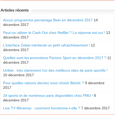
Articles récents
Aucun programme parrainage Bwin en décembre 2017
14
décembre 2017
Peut-on utiliser le Cash Out chez NetBet ? La réponse est oui !
13
décembre 2017
L’interface Zebet mériterait un petit rafraichissement !
12
décembre 2017
Quelles sont les promotions Parions Sport en décembre 2017 ?
11
décembre 2017
Unibet : très clairement l’un des meilleurs sites de paris sportifs !
10 décembre 2017
Pour quelles raisons devriez vous choisir Betclic ?
9 décembre
2017
24 sports et de nombreux paris disponibles chez PMU !
8
décembre 2017
Live TV Winamax : comment fonctionne-t-elle ?
7 décembre 2017