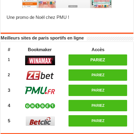
Une promo de Noël chez PMU !
Meilleurs sites de paris sportifs en ligne
#
Bookmaker
Accès
1
PARIEZ
2
PARIEZ
3
PARIEZ
4
PARIEZ
5
PARIEZ