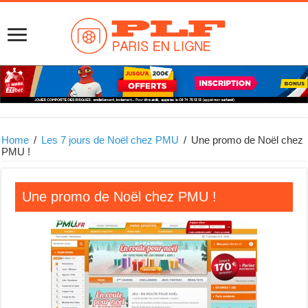
Home
/
Les 7 jours de Noël chez PMU
/
Une promo de Noël chez
PMU !
Une promo de Noël chez PMU !