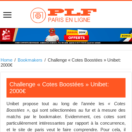
Home
/
Bookmakers
/
Challenge « Cotes Boostées » Unibet:
2000€
Challenge « Cotes Boostées » Unibet:
2000€
Unibet propose tout au long de l’année les
« Cotes
Boostées »
, qui sont sélectionnées au fur et à mesure des
matchs par le bookmaker. Evidemment, ces cotes sont
particulièrement intéressantes par rapport à la concurrence,
et le site de paris veut le faire comprendre. Pour cela, il