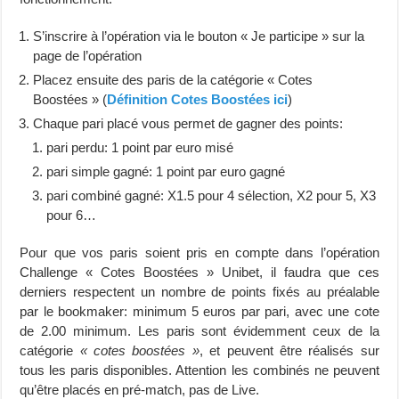
S’inscrire à l’opération via le bouton « Je participe » sur la
page de l’opération
Placez ensuite des paris de la catégorie « Cotes
Boostées » (
Définition Cotes Boostées ici
)
Chaque pari placé vous permet de gagner des points:
pari perdu: 1 point par euro misé
pari simple gagné: 1 point par euro gagné
pari combiné gagné: X1.5 pour 4 sélection, X2 pour 5, X3
pour 6…
Pour que vos paris soient pris en compte dans l’opération
Challenge « Cotes Boostées » Unibet, il faudra que ces
derniers respectent un nombre de points fixés au préalable
par le bookmaker: minimum 5 euros par pari, avec une cote
de 2.00 minimum. Les paris sont évidemment ceux de la
catégorie
« cotes boostées »
, et peuvent être réalisés sur
tous les paris disponibles. Attention les combinés ne peuvent
qu’être placés en pré-match, pas de Live.