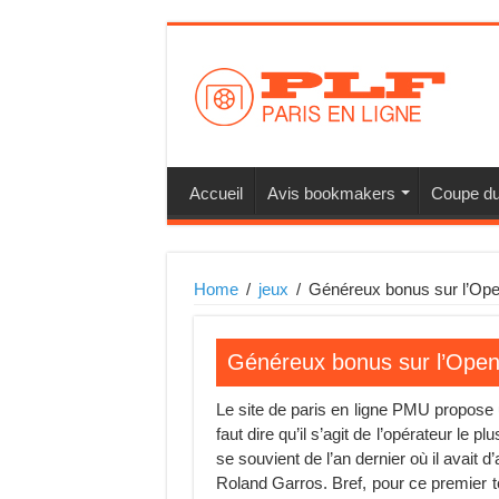
Accueil
Avis bookmakers
Coupe d
Home
/
jeux
/
Généreux bonus sur l’Ope
Généreux bonus sur l’Open
Le site de paris en ligne PMU propose 
faut dire qu’il s’agit de l’opérateur le 
se souvient de l’an dernier où il avait d
Roland Garros. Bref, pour ce premier