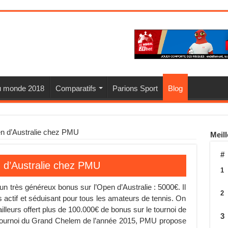
u monde 2018
Comparatifs
Parions Sport
Blog
n d’Australie chez PMU
Meill
#
 d’Australie chez PMU
1
un très généreux bonus sur l’Open d’Australie : 5000€. Il
2
plus actif et séduisant pour tous les amateurs de tennis. On
’ailleurs offert plus de 100.000€ de bonus sur le tournoi de
3
 tournoi du Grand Chelem de l’année 2015, PMU propose