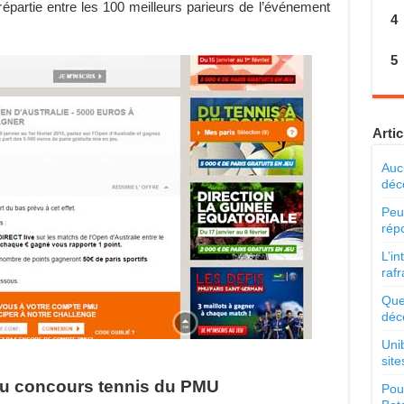
épartie entre les 100 meilleurs parieurs de l’événement
4
5
Artic
Auc
déc
Peu
répo
L’in
rafr
Que
déc
Unib
site
 au concours tennis du PMU
Pour