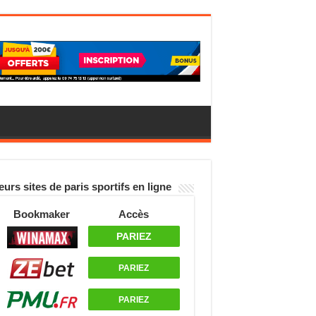
eurs sites de paris sportifs en ligne
Bookmaker
Accès
PARIEZ
PARIEZ
PARIEZ