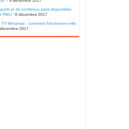
lic ?
9 décembre 2017
sports et de nombreux paris disponibles
z PMU !
8 décembre 2017
e TV Winamax : comment fonctionne-t-elle
 décembre 2017