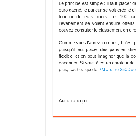
Le principe est simple : il faut placer
euro gagné, le parieur se voit crédité
fonction de leurs points. Les 100 pa
l’événement se voient ensuite offert
pouvez consulter le classement en dir
Comme vous l’aurez compris, il n’est
puisqu’il faut placer des paris en dir
flexible, et on peut imaginer que la 
concours. Si vous êtes un amateur de 
plus, sachez que le
PMU offre 250€ de b
Aucun aperçu.