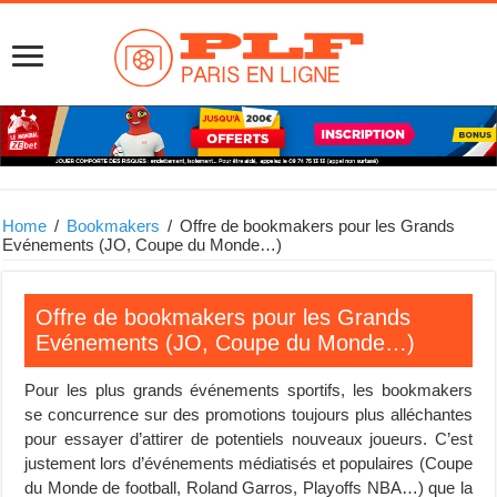
Home
/
Bookmakers
/
Offre de bookmakers pour les Grands
Evénements (JO, Coupe du Monde…)
Offre de bookmakers pour les Grands
Evénements (JO, Coupe du Monde…)
Pour les plus grands événements sportifs, les bookmakers
se concurrence sur des promotions toujours plus alléchantes
pour essayer d’attirer de potentiels nouveaux joueurs. C’est
justement lors d’événements médiatisés et populaires (Coupe
du Monde de football, Roland Garros, Playoffs NBA…) que la