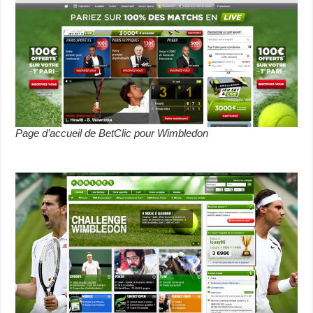
Page d’accueil de BetClic pour Wimbledon