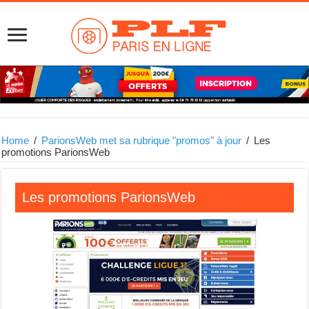
Home
/
ParionsWeb met sa rubrique "promos" à jour
/
Les
promotions ParionsWeb
Les promotions ParionsWeb