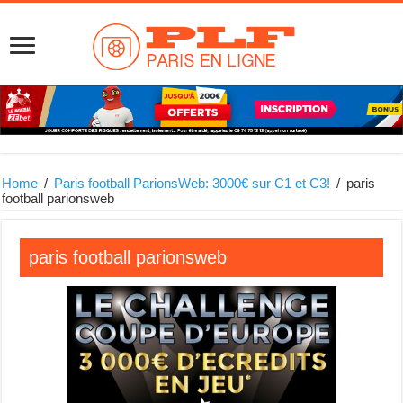
Home
/
Paris football ParionsWeb: 3000€ sur C1 et C3!
/
paris
football parionsweb
paris football parionsweb