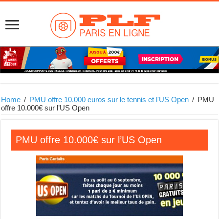
Home
/
PMU offre 10.000 euros sur le tennis et l'US Open
/
PMU
offre 10.000€ sur l’US Open
PMU offre 10.000€ sur l’US Open