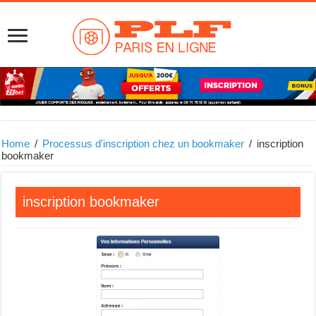
Home
/
Processus d'inscription chez un bookmaker
/
inscription
bookmaker
inscription bookmaker