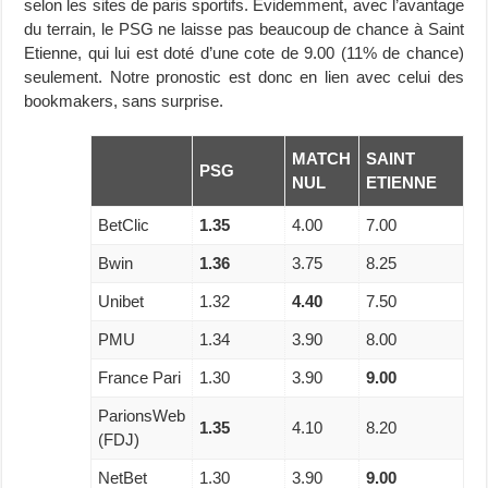
selon les sites de paris sportifs. Evidemment, avec l’avantage
du terrain, le PSG ne laisse pas beaucoup de chance à Saint
Etienne, qui lui est doté d’une cote de 9.00 (11% de chance)
seulement. Notre pronostic est donc en lien avec celui des
bookmakers, sans surprise.
MATCH
SAINT
PSG
NUL
ETIENNE
BetClic
1.35
4.00
7.00
Bwin
1.36
3.75
8.25
Unibet
1.32
4.40
7.50
PMU
1.34
3.90
8.00
France Pari
1.30
3.90
9.00
ParionsWeb
1.35
4.10
8.20
(FDJ)
NetBet
1.30
3.90
9.00