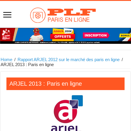
Home
/
Rapport ARJEL 2012 sur le marché des paris en ligne
/
ARJEL 2013 : Paris en ligne
ARJEL 2013 : Paris en ligne