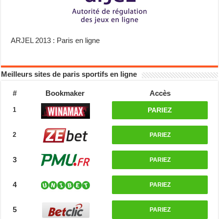
ARJEL 2013 : Paris en ligne
Meilleurs sites de paris sportifs en ligne
#
Bookmaker
Accès
1
PARIEZ
2
PARIEZ
3
PARIEZ
4
PARIEZ
5
PARIEZ