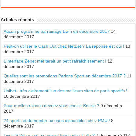
Articles récents
Aucun programme parrainage Bwin en décembre 2017
14
décembre 2017
Peut-on utiliser le Cash Out chez NetBet ? La réponse est oui !
13
décembre 2017
L’interface Zebet mériterait un petit rafraichissement !
12
décembre 2017
Quelles sont les promotions Parions Sport en décembre 2017 ?
11
décembre 2017
Unibet : très clairement l’un des meilleurs sites de paris sportifs !
10 décembre 2017
Pour quelles raisons devriez vous choisir Betclic ?
9 décembre
2017
24 sports et de nombreux paris disponibles chez PMU !
8
décembre 2017
Live TV Winamax : comment fonctionne-t-elle ?
7 décembre 2017