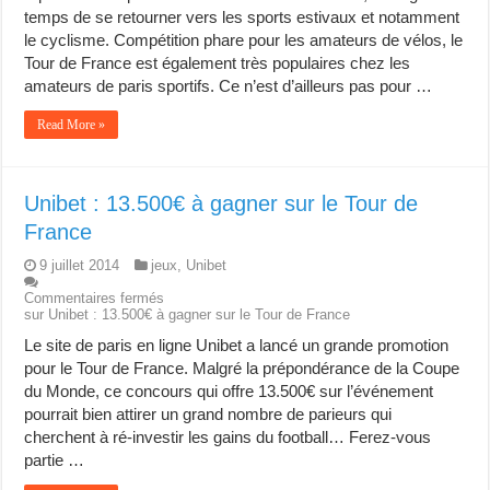
temps de se retourner vers les sports estivaux et notamment
le cyclisme. Compétition phare pour les amateurs de vélos, le
Tour de France est également très populaires chez les
amateurs de paris sportifs. Ce n’est d’ailleurs pas pour …
Read More »
Unibet : 13.500€ à gagner sur le Tour de
France
9 juillet 2014
jeux
,
Unibet
Commentaires fermés
sur Unibet : 13.500€ à gagner sur le Tour de France
Le site de paris en ligne Unibet a lancé un grande promotion
pour le Tour de France. Malgré la prépondérance de la Coupe
du Monde, ce concours qui offre 13.500€ sur l’événement
pourrait bien attirer un grand nombre de parieurs qui
cherchent à ré-investir les gains du football… Ferez-vous
partie …