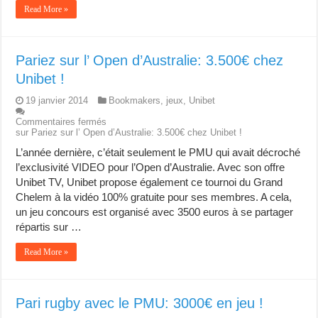
Read More »
Pariez sur l’ Open d’Australie: 3.500€ chez
Unibet !
19 janvier 2014
Bookmakers
,
jeux
,
Unibet
Commentaires fermés
sur Pariez sur l’ Open d’Australie: 3.500€ chez Unibet !
L’année dernière, c’était seulement le PMU qui avait décroché
l’exclusivité VIDEO pour l’Open d’Australie. Avec son offre
Unibet TV, Unibet propose également ce tournoi du Grand
Chelem à la vidéo 100% gratuite pour ses membres. A cela,
un jeu concours est organisé avec 3500 euros à se partager
répartis sur …
Read More »
Pari rugby avec le PMU: 3000€ en jeu !