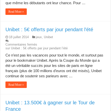
que même les débutants ont leur chance. Pour …
Read More »
Unibet : 5€ offerts par jour pendant l’été
18 juillet 2014
jeux
,
Unibet
Commentaires fermés
sur Unibet : 5€ offerts par jour pendant l’été
Ce n’est pas les vacances pour tout le monde, et surtout pas
pour le bookmaker Unibet. Après la Coupe du Monde qui a
été un véritable succès pour les sites de paris en ligne
français (plus de 100 millions d’euros ont été misés), Unibet
continue de soutenir ses parieurs avec …
Read More »
Unibet : 13.500€ à gagner sur le Tour de
France