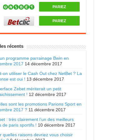
PARIEZ
PARIEZ
les récents
un programme parrainage Bwin en
embre 2017
14 décembre 2017
t-on utiliser le Cash Out chez NetBet ? La
nse est oui !
13 décembre 2017
terface Zebet mériterait un petit
aichissement !
12 décembre 2017
lles sont les promotions Parions Sport en
embre 2017 ?
11 décembre 2017
et : très clairement l’un des meilleurs
s de paris sportifs !
10 décembre 2017
 quelles raisons devriez vous choisir