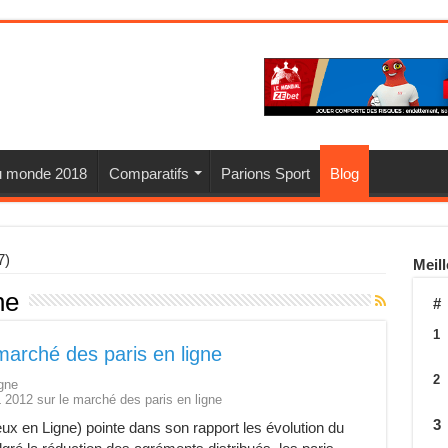
u monde 2018
Comparatifs
Parions Sport
Blog
7)
Meill
ne
#
1
arché des paris en ligne
2
gne
2012 sur le marché des paris en ligne
3
ux en Ligne) pointe dans son rapport les évolution du