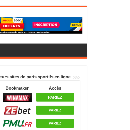
eurs sites de paris sportifs en ligne
Bookmaker
Accès
PARIEZ
PARIEZ
PARIEZ