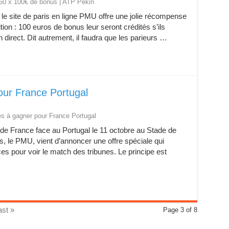
50 x 100€ de bonus | ATP Pékin
, le site de paris en ligne PMU offre une jolie récompense
ion : 100 euros de bonus leur seront crédités s’ils
 direct. Dit autrement, il faudra que les parieurs …
our France Portugal
s à gagner pour France Portugal
e de France face au Portugal le 11 octobre au Stade de
us, le PMU, vient d’annoncer une offre spéciale qui
es pour voir le match des tribunes. Le principe est
ast »
Page 3 of 8