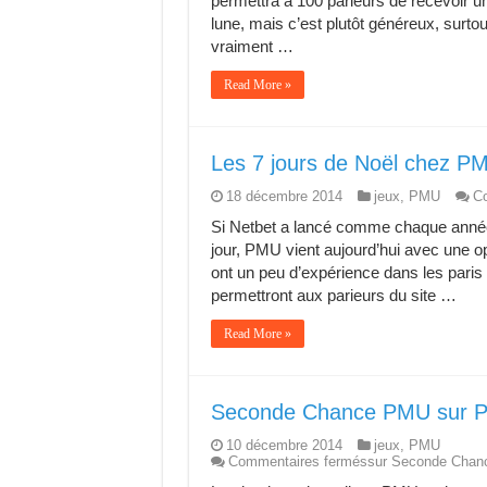
permettra à 100 parieurs de recevoir un
lune, mais c’est plutôt généreux, surtou
vraiment …
Read More »
Les 7 jours de Noël chez P
18 décembre 2014
jeux
,
PMU
Co
Si Netbet a lancé comme chaque année 
jour, PMU vient aujourd’hui avec une o
ont un peu d’expérience dans les paris 
permettront aux parieurs du site …
Read More »
Seconde Chance PMU sur P
10 décembre 2014
jeux
,
PMU
Commentaires fermés
sur Seconde Chan