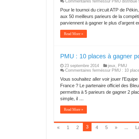
Commentaires fermés
sur PMU distribue 
Pour le tournoi du circuit ATP de Pékin
aux 50 meilleurs parieurs de la compétit
parviennent à gagner le plus d’argent en
Read More »
PMU : 10 places à gagner p
23 septembre 2014
jeux
,
PMU
Commentaires fermés
sur PMU : 10 place
Vous souhaitez aller voir jouer l’Equip
France ? Le partenaire officiel des Ble
permettra à 5 parieurs de gagner 2 plac
simple, il …
Read More »
3
«
1
2
4
5
»
...
L