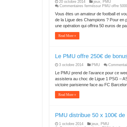
20 octobre 2014
jeux
,
PMU
Commentaires fermés
sur PMU offre 500
Vous êtes un amateur de football et vo
de la Ligue des Champions ? Pour en pr
une opération qui offrira 50 euros de pa
Read More »
Le PMU offre 250€ de bonu
3 octobre 2014
PMU
Commentai
Le PMU prend de l’avance pour ce week
assistera au choc de Ligue 1 PSG – AS 
victoire parisienne face au FC Barcel
Read More »
PMU distribue 50 x 100€ de
1 octobre 2014
jeux
,
PMU