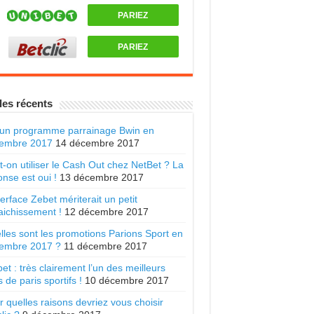
PARIEZ
PARIEZ
les récents
un programme parrainage Bwin en
embre 2017
14 décembre 2017
t-on utiliser le Cash Out chez NetBet ? La
nse est oui !
13 décembre 2017
terface Zebet mériterait un petit
aichissement !
12 décembre 2017
lles sont les promotions Parions Sport en
embre 2017 ?
11 décembre 2017
et : très clairement l’un des meilleurs
s de paris sportifs !
10 décembre 2017
 quelles raisons devriez vous choisir