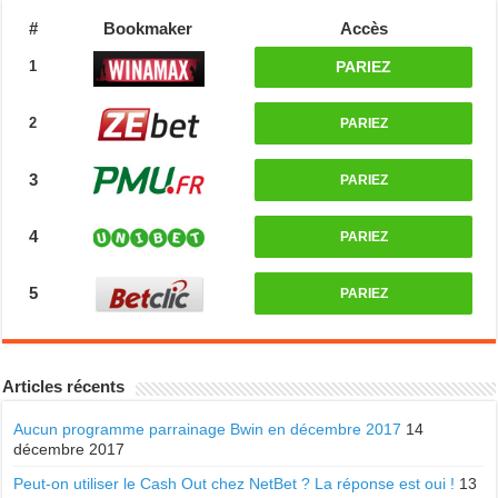
#
Bookmaker
Accès
1
PARIEZ
2
PARIEZ
3
PARIEZ
4
PARIEZ
5
PARIEZ
Articles récents
Aucun programme parrainage Bwin en décembre 2017
14
décembre 2017
Peut-on utiliser le Cash Out chez NetBet ? La réponse est oui !
13