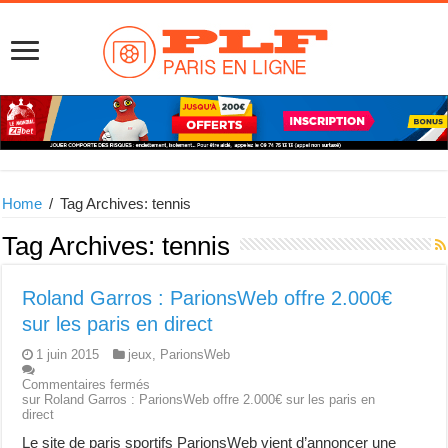
Home
/
Tag Archives: tennis
Tag Archives:
tennis
Roland Garros : ParionsWeb offre 2.000€
sur les paris en direct
1 juin 2015
jeux
,
ParionsWeb
Commentaires fermés
sur Roland Garros : ParionsWeb offre 2.000€ sur les paris en
direct
Le site de paris sportifs ParionsWeb vient d’annoncer une