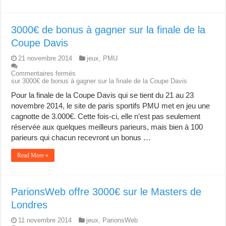
3000€ de bonus à gagner sur la finale de la
Coupe Davis
21 novembre 2014
jeux
,
PMU
Commentaires fermés
sur 3000€ de bonus à gagner sur la finale de la Coupe Davis
Pour la finale de la Coupe Davis qui se tient du 21 au 23
novembre 2014, le site de paris sportifs PMU met en jeu une
cagnotte de 3.000€. Cette fois-ci, elle n’est pas seulement
réservée aux quelques meilleurs parieurs, mais bien à 100
parieurs qui chacun recevront un bonus …
Read More »
ParionsWeb offre 3000€ sur le Masters de
Londres
11 novembre 2014
jeux
,
ParionsWeb