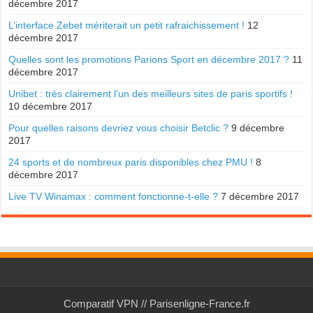
décembre 2017
L’interface Zebet mériterait un petit rafraichissement !
12
décembre 2017
Quelles sont les promotions Parions Sport en décembre 2017 ?
11
décembre 2017
Unibet : très clairement l’un des meilleurs sites de paris sportifs !
10 décembre 2017
Pour quelles raisons devriez vous choisir Betclic ?
9 décembre
2017
24 sports et de nombreux paris disponibles chez PMU !
8
décembre 2017
Live TV Winamax : comment fonctionne-t-elle ?
7 décembre 2017
Comparatif VPN
//
Parisenligne-France.fr